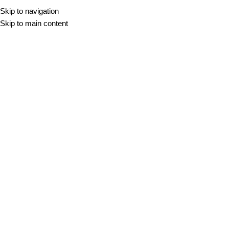
Skip to navigation
Skip to main content
Ana Rozman
OKNA IN OKENSKE POLICE
20 APR 2026
Najboljši materiali za notranje in zunanje
okenske police
Okna so bistven del naših domov, pisarn, hiš in tudi vseh
industrijskih enot. Z njimi pridobimo nujn...
Ana Rozman
DEKORATIVNI KAMEN
25 MAR 2026
Furnir iz naravnega kamna – prednosti, izbira
kamna in kreativne ideje