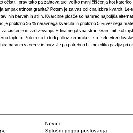
o očistiti, prav tako pa zahteva tudi veliko manj čiščenja kot katerikoli
 ampak trdnost granita? Potem je za vas odlična izbira kvarcit. Le-ta
številnih barvah in stilih. Kvarcitne plošče so namreč najboljša alter
ije približno 95 % naravnega kvarcita in približno 5 % veznega materi
 za čiščenje in vzdrževanje. Edina negativna stran kvarcitnih kuhinjski
no toploto. Potem so tu tudi pulti iz keramike, so zelo »trendovski«, 
zbira barvnih vzorcev in barv. Je pa potrebno biti nekoliko pazljiv pri
Novice
Splošni pogoji poslovanja
3B