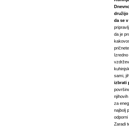
Dnevno 
družijo
da se v
pripravl
da je pr
kakovos
pričnete
Izredno
vzdrževa
kuhinjsk
sami, ji
izbrati
površino
njihovih
za enega
najbolj 
odporni 
Zaradi t