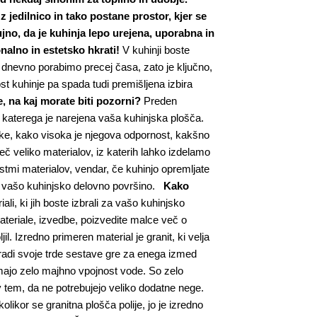
z jedilnico in tako postane prostor, kjer se
 nujno, da je kuhinja lepo urejena, uporabna in
nalno in estetsko hkrati!
V kuhinji boste
e dnevno porabimo precej časa, zato je ključno,
st kuhinje pa spada tudi premišljena izbira
e, na kaj morate biti pozorni?
Preden
iz katerega je narejena vaša kuhinjska plošča.
ke, kako visoka je njegova odpornost, kakšno
č veliko materialov, iz katerih lahko izdelamo
stmi materialov, vendar, če kuhinjo opremljate
 za vašo kuhinjsko delovno površino.
Kako
li, ki jih boste izbrali za vašo kuhinjsko
 materiale, izvedbe, poizvedite malce več o
l. Izredno primeren material je granit, ki velja
Zaradi svoje trde sestave gre za enega izmed
 imajo zelo majhno vpojnost vode. So zelo
 v tem, da ne potrebujejo veliko dodatne nege.
olikor se granitna plošča polije, jo je izredno