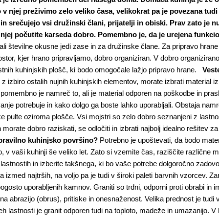
v njej preživimo zelo veliko časa, velikokrat pa je povezana tudi 
 in srečujejo vsi družinski člani, prijatelji in obiski. Prav zato je
 njej počutite karseda dobro. Pomembno je, da je urejena funkcio
jali številne okusne jedi zase in za družinske člane. Za pripravo hran
ostor, kjer hrano pripravljamo, dobro organiziran. V dobro organizirano
tnih kuhinjskih plošč, ki bodo omogočale lažjo pripravo hrane.
Vest
 z izbiro ostalih nujnih kuhinjskih elementov, morate izbrati material 
 pomembno je namreč to, ali je material odporen na poškodbe in pras
nje potrebuje in kako dolgo ga boste lahko uporabljali. Obstaja namre
e pulte oziroma plošče. Vsi mojstri so zelo dobro seznanjeni z lastno
h morate dobro raziskati, se odločiti in izbrati najbolj idealno rešitev
 pravilno kuhinjsko površino?
Potrebno je upoštevati, da bodo materia
, v vaši kuhinji še veliko let. Zato si vzemite čas, raziščite različne
 lastnostih in izberite takšnega, ki bo vaše potrebe dolgoročno zadovolji
 izmed najtrših, na voljo pa je tudi v široki paleti barvnih vzorcev. 
pogosto uporabljenih kamnov. Graniti so trdni, odporni proti obrabi in
na abrazijo (obrus), pritiske in onesnaženost. Velika prednost je tudi
eh lastnosti je granit odporen tudi na toploto, madeže in umazanijo. V k