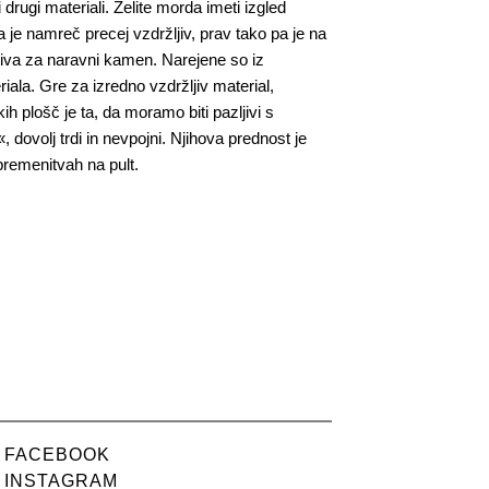
 drugi materiali. Želite morda imeti izgled
 je namreč precej vzdržljiv, prav tako pa je na
nativa za naravni kamen. Narejene so iz
ala. Gre za izredno vzdržljiv material,
h plošč je ta, da moramo biti pazljivi s
dovolj trdi in nevpojni. Njihova prednost je
 obremenitvah na pult.
FACEBOOK
INSTAGRAM