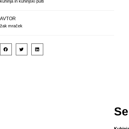
kuhinja in kuhinjski pulti
AVTOR
žak mraček
Se
Kuhinja