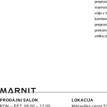
preprost
marmorja
voljo v 
kombinac
preprost
prekomer
velika i
PRODAJNI SALON
LOKACIJA
PON – PET: 08:00 – 17:00
Miklavška cesta 5