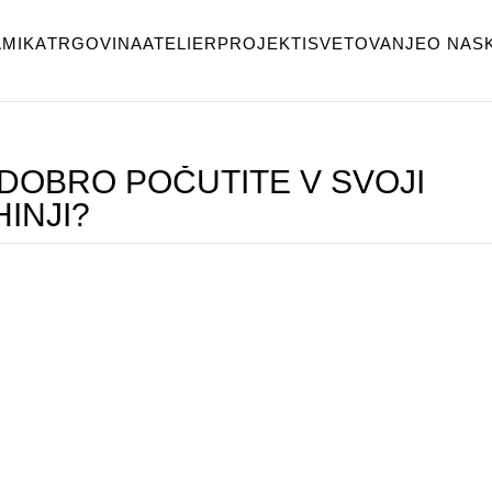
MIKA
TRGOVINA
ATELIER
PROJEKTI
SVETOVANJE
O NAS
 DOBRO POČUTITE V SVOJI
INJI?