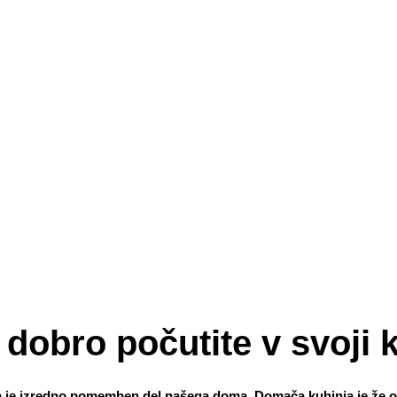
 dobro počutite v svoji 
 je izredno pomemben del našega doma. Domača kuhinja je že od