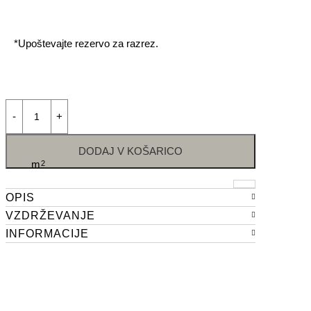
*Upoštevajte rezervo za razrez.
DODAJ V KOŠARICO
m
2
OPIS
VZDRŽEVANJE
INFORMACIJE