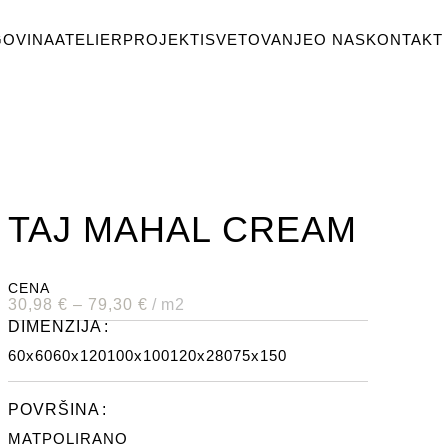
GOVINA
ATELIER
PROJEKTI
SVETOVANJE
O NAS
KONTAKT
TAJ MAHAL CREAM
CENA
30,98
€
–
79,30
€
m2
DIMENZIJA
60x60
60x120
100x100
120x280
75x150
POVRŠINA
MAT
POLIRANO