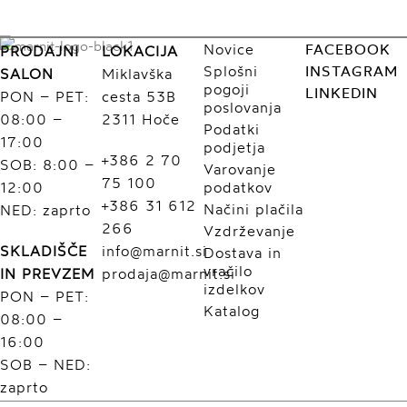
Novice
FACEBOOK
PRODAJNI
LOKACIJA
Splošni
INSTAGRAM
SALON
Miklavška
pogoji
LINKEDIN
PON – PET:
cesta 53B
poslovanja
08:00 –
2311 Hoče
Podatki
17:00
podjetja
+386 2 70
SOB: 8:00 –
Varovanje
75 100
12:00
podatkov
+386 31 612
Načini plačila
NED: zaprto
266
Vzdrževanje
SKLADIŠČE
info@marnit.si
Dostava in
vračilo
IN PREVZEM
prodaja@marnit.si
izdelkov
PON – PET:
Katalog
08:00 –
16:00
SOB – NED:
zaprto