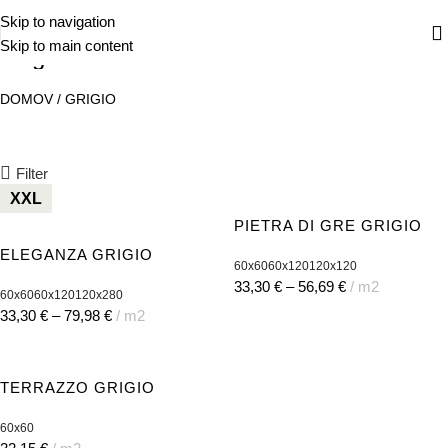
Skip to navigation
Skip to main content
Grigio
DOMOV
/
GRIGIO
Filter
XXL
PIETRA DI GRE GRIGIO
ELEGANZA GRIGIO
60x60
60x120
120x120
33,30
€
–
56,69
€
m2
60x60
60x120
120x280
33,30
€
–
79,98
€
m2
TERRAZZO GRIGIO
60x60