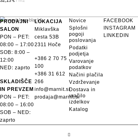
32,15
€
m2
Novice
FACEBOOK
PRODAJNI
LOKACIJA
Splošni
INSTAGRAM
SALON
Miklavška
pogoji
LINKEDIN
PON – PET:
cesta 53B
poslovanja
08:00 – 17:00
2311 Hoče
Podatki
SOB: 8:00 –
podjetja
+386 2 70 75
12:00
Varovanje
100
podatkov
NED: zaprto
+386 31 612
Načini plačila
SKLADIŠČE
266
Vzdrževanje
IN PREVZEM
info@marnit.si
Dostava in
vračilo
PON – PET:
prodaja@marnit.si
izdelkov
08:00 – 16:00
Katalog
SOB – NED:
zaprto