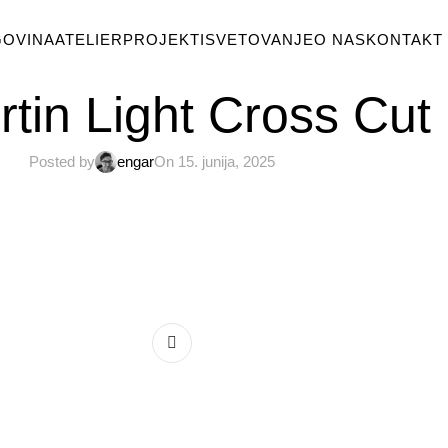
GOVINA
ATELIER
PROJEKTI
SVETOVANJE
O NAS
KONTAKT
rtin Light Cross Cut
Posted by
engar
On 15. junija, 2025