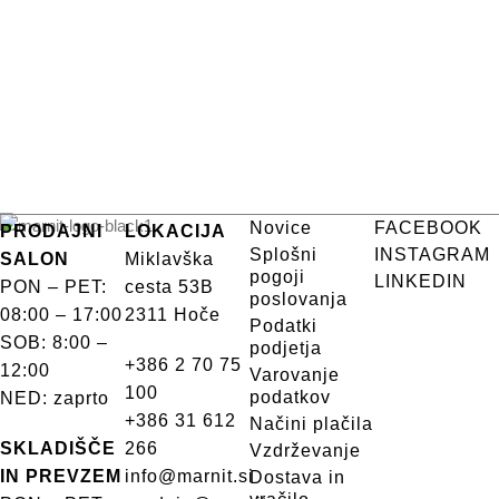
Novice
FACEBOOK
PRODAJNI
LOKACIJA
Splošni
INSTAGRAM
SALON
Miklavška
pogoji
LINKEDIN
PON – PET:
cesta 53B
poslovanja
08:00 – 17:00
2311 Hoče
Podatki
SOB: 8:00 –
podjetja
+386 2 70 75
12:00
Varovanje
100
podatkov
NED: zaprto
+386 31 612
Načini plačila
SKLADIŠČE
266
Vzdrževanje
IN PREVZEM
info@marnit.si
Dostava in