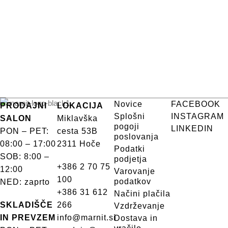
Novice
FACEBOOK
PRODAJNI
LOKACIJA
Splošni
INSTAGRAM
SALON
Miklavška
pogoji
LINKEDIN
PON – PET:
cesta 53B
poslovanja
08:00 – 17:00
2311 Hoče
Podatki
SOB: 8:00 –
podjetja
+386 2 70 75
12:00
Varovanje
100
podatkov
NED: zaprto
+386 31 612
Načini plačila
SKLADIŠČE
266
Vzdrževanje
IN PREVZEM
info@marnit.si
Dostava in