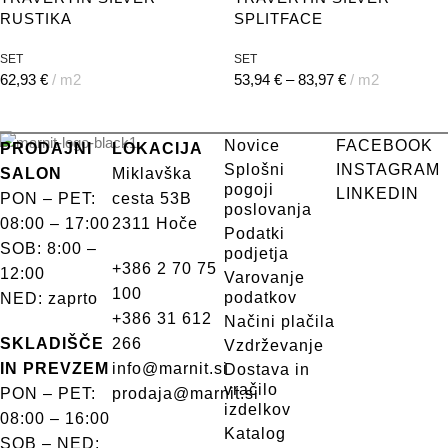
RUSTIKA
SPLITFACE
SET
SET
62,93
€
m2
53,94
€
–
83,97
€
m2
Novice
FACEBOOK
PRODAJNI
LOKACIJA
Splošni
INSTAGRAM
SALON
Miklavška
pogoji
LINKEDIN
PON – PET:
cesta 53B
poslovanja
08:00 – 17:00
2311 Hoče
Podatki
SOB: 8:00 –
podjetja
+386 2 70 75
12:00
Varovanje
100
podatkov
NED: zaprto
+386 31 612
Načini plačila
SKLADIŠČE
266
Vzdrževanje
IN PREVZEM
info@marnit.si
Dostava in
vračilo
PON – PET:
prodaja@marnit.si
izdelkov
08:00 – 16:00
Katalog
SOB – NED: