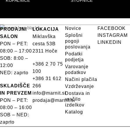
KOPALNICE
STOPNICE
Novice
FACEBOOK
PRODAJNI
LOKACIJA
Splošni
INSTAGRAM
SALON
Miklavška
pogoji
LINKEDIN
PON – PET:
cesta 53B
poslovanja
08:00 – 17:00
2311 Hoče
Podatki
SOB: 8:00 –
podjetja
+386 2 70 75
12:00
Varovanje
100
podatkov
NED: zaprto
+386 31 612
Načini plačila
SKLADIŠČE
266
Vzdrževanje
IN PREVZEM
info@marnit.si
Dostava in
vračilo
PON – PET:
prodaja@marnit.si
izdelkov
08:00 – 16:00
Katalog
SOB – NED:
zaprto