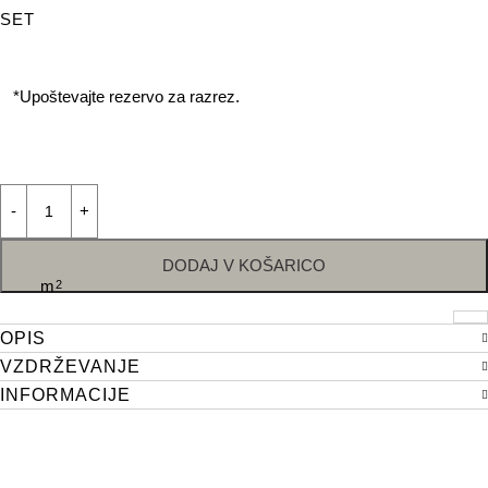
SET
*Upoštevajte rezervo za razrez.
DODAJ V KOŠARICO
m
2
OPIS
VZDRŽEVANJE
INFORMACIJE