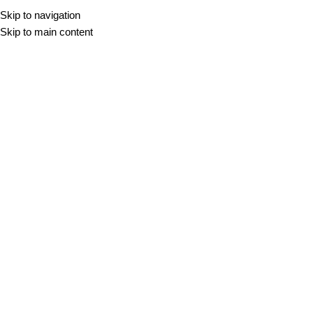
Skip to navigation
KAMEN
KERAMIKA
TR
Skip to main content
DOMOV
/
VSI IZDELKI
/
BOREAL MIEL
POVEČAJ