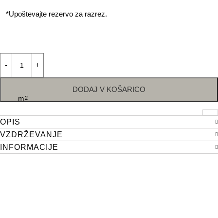
*Upoštevajte rezervo za razrez.
DODAJ V KOŠARICO
m
2
OPIS
VZDRŽEVANJE
INFORMACIJE