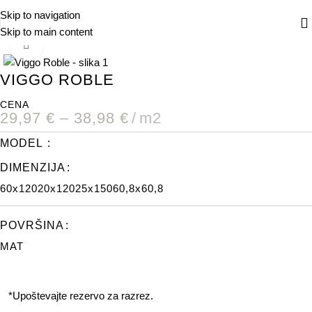
Skip to navigation
Skip to main content
DOMOV
/
VSI IZDELKI
/
VIGGO ROBLE
POVEČAJ
VIGGO ROBLE
CENA
29,97
€
–
38,98
€
m2
MODEL
DIMENZIJA
60x120
20x120
25x150
60,8x60,8
POVRŠINA
MAT
*Upoštevajte rezervo za razrez.