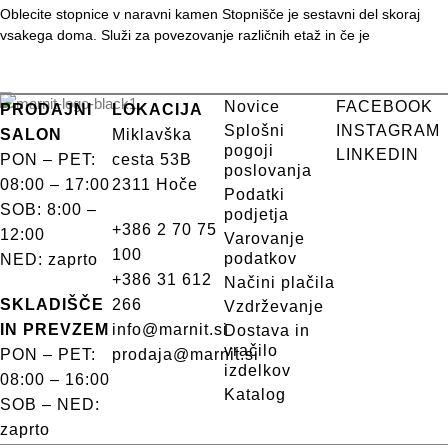
Oblecite stopnice v naravni kamen Stopnišče je sestavni del skoraj
vsakega doma. Služi za povezovanje različnih etaž in če je
Novice
FACEBOOK
PRODAJNI
LOKACIJA
Splošni
INSTAGRAM
SALON
Miklavška
pogoji
LINKEDIN
PON – PET:
cesta 53B
poslovanja
08:00 – 17:00
2311 Hoče
Podatki
SOB: 8:00 –
podjetja
+386 2 70 75
12:00
Varovanje
100
podatkov
NED: zaprto
+386 31 612
Načini plačila
SKLADIŠČE
266
Vzdrževanje
IN PREVZEM
info@marnit.si
Dostava in
vračilo
PON – PET:
prodaja@marnit.si
izdelkov
08:00 – 16:00
Katalog
SOB – NED:
zaprto