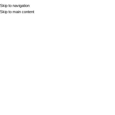
Skip to navigation
KAMEN
KERAMIKA
TR
Skip to main content
Ana Rozman
OKNA IN OKENSKE POLICE
20 APR 2026
Najboljši materiali za notranje
in zunanje okenske police
Okna so bistven del naših domov, pisarn,
hiš in tudi vseh industrijskih enot. Z njimi
pridobimo nujn...