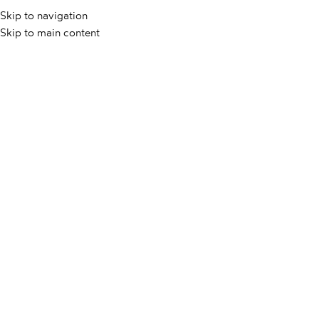
Skip to navigation
KAMEN
KERA
Skip to main content
Ana Rozman
KERAMIKA
16 MAR 2026
Umivalniki iz keramike – kaj
jih odlikuje in kako izbrati
pravi model
Keramika je zaradi svojih izjemnih