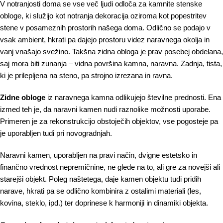
V notranjosti doma se vse več ljudi odloča za kamnite stenske
obloge, ki služijo kot notranja dekoracija oziroma kot popestritev
stene v posameznih prostorih našega doma. Odlično se podajo v
vsak ambient, hkrati pa dajejo prostoru videz naravnega okolja in
vanj vnašajo svežino. Takšna zidna obloga je prav posebej obdelana,
saj mora biti zunanja – vidna površina kamna, naravna. Zadnja, tista,
ki je prilepljena na steno, pa strojno izrezana in ravna.
Zidne obloge
iz naravnega kamna odlikujejo številne prednosti. Ena
izmed teh je, da naravni kamen nudi raznolike možnosti uporabe.
Primeren je za rekonstrukcijo obstoječih objektov, vse pogosteje pa
je uporabljen tudi pri novogradnjah.
Naravni kamen, uporabljen na pravi način, dvigne estetsko in
finančno vrednost nepremičnine, ne glede na to, ali gre za novejši ali
starejši objekt. Poleg naštetega, daje kamen objektu tudi pridih
narave, hkrati pa se odlično kombinira z ostalimi materiali (les,
kovina, steklo, ipd.) ter doprinese k harmoniji in dinamiki objekta.