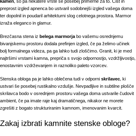
kamen
, so pa nekatere vrste še posebej primerne za to. Čist in
preprost izgled apnenca bo ustvaril sodobnejši izgled vašega doma
ter dopolnil in poudaril arhitekturni slog celotnega prostora. Marmor
izraža eleganco in glamur.
Brezčasna stena iz
belega marmorja
bo vašemu osrednjemu
bivanjskemu prostoru dodala prefinjen izgled, če pa želimo učinek
bolj formalnega videza, pa ga lahko tudi zloščimo. Granit, ki je med
najtršimi vrstami kamna, prepriča s svojo odpornostjo, vzdržljivostjo,
enostavnim vzdrževanjem in raznoliko paleto vzorcev.
Stenska obloga pa je lahko oblečena tudi v odporni
skrilavec
, ki
ustvari še posebej rustikalno vzdušje. Nevpadljive in subtilne plošče
skrilavca bodo v osrednjem prostoru vašega doma ustvarile čudovit
ambient, če pa imate raje kaj dramatičnega, nikakor ne morete
zgrešiti z bogato strukturiranim kamnom, imenovanim kvarcit.
Zakaj izbrati kamnite stenske obloge?