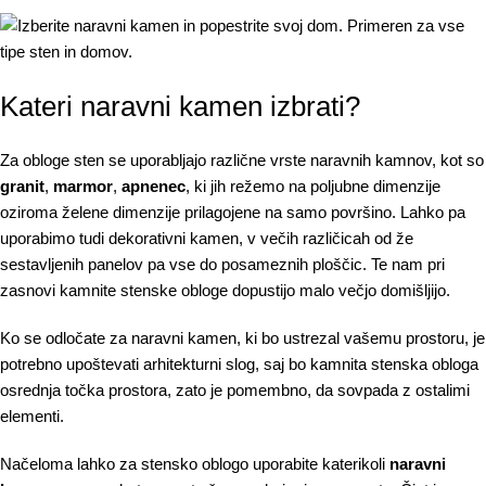
Kateri naravni kamen izbrati?
Za obloge sten se uporabljajo različne vrste naravnih kamnov, kot so
granit
,
marmor
,
apnenec
, ki jih režemo na poljubne dimenzije
oziroma želene dimenzije prilagojene na samo površino. Lahko pa
uporabimo tudi dekorativni kamen, v večih različicah od že
sestavljenih panelov pa vse do posameznih ploščic. Te nam pri
zasnovi kamnite stenske obloge dopustijo malo večjo domišljijo.
Ko se odločate za naravni kamen, ki bo ustrezal vašemu prostoru, je
potrebno upoštevati arhitekturni slog, saj bo kamnita stenska obloga
osrednja točka prostora, zato je pomembno, da sovpada z ostalimi
elementi.
Načeloma lahko za stensko oblogo uporabite katerikoli
naravni