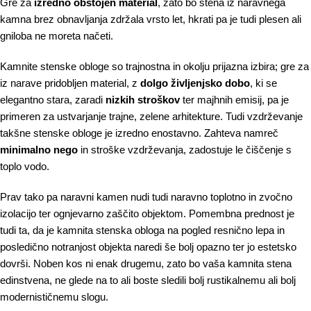
Gre za
izredno obstojen material
, zato bo stena iz naravnega
kamna brez obnavljanja zdržala vrsto let, hkrati pa je tudi plesen ali
gniloba ne moreta načeti.
Kamnite stenske obloge so trajnostna in okolju prijazna izbira; gre za
iz narave pridobljen material, z
dolgo življenjsko dobo
, ki se
elegantno stara, zaradi
nizkih stroškov
ter majhnih emisij, pa je
primeren za ustvarjanje trajne, zelene arhitekture. Tudi vzdrževanje
takšne stenske obloge je izredno enostavno. Zahteva namreč
minimalno nego
in stroške vzdrževanja, zadostuje le čiščenje s
toplo vodo.
Prav tako pa naravni kamen nudi tudi naravno toplotno in zvočno
izolacijo ter ognjevarno zaščito objektom. Pomembna prednost je
tudi ta, da je kamnita stenska obloga na pogled resnično lepa in
posledično notranjost objekta naredi še bolj opazno ter jo estetsko
dovrši. Noben kos ni enak drugemu, zato bo vaša kamnita stena
edinstvena, ne glede na to ali boste sledili bolj rustikalnemu ali bolj
modernističnemu slogu.