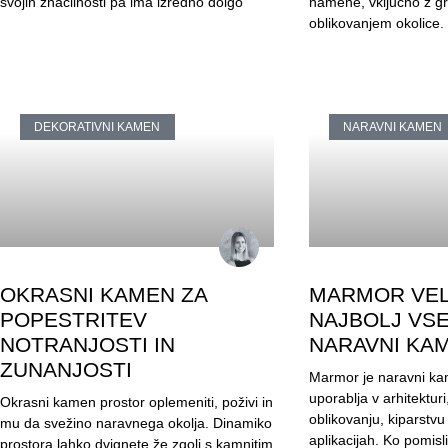
svojih značilnosti pa ima izredno dolgo
namene, vključno z gr
oblikovanjem okolice.
DEKORATIVNI KAMEN
NARAVNI KAMEN
OKRASNI KAMEN ZA
MARMOR VEL
POPESTRITEV
NAJBOLJ VS
NOTRANJOSTI IN
NARAVNI KA
ZUNANJOSTI
Marmor je naravni ka
uporablja v arhitektur
Okrasni kamen prostor oplemeniti, poživi in
oblikovanju, kiparstvu
mu da svežino naravnega okolja. Dinamiko
aplikacijah. Ko pomisl
prostora lahko dvignete že zgolj s kamnitim