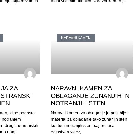
adnjo, kiparstvom in
edini vtis mimoidočim.Naravni kamen je
NARAVNI KAMEN
JA ZA
NARAVNI KAMEN ZA
ESTRANSKI
OBLAGANJE ZUNANJIH IN
MEN
NOTRANJIH STEN
men, ki se pogosto
Naravni kamen za oblaganje je priljubljen
i, notranjem
material za oblaganje tako zunanjih sten
 in drugih umetniških
kot tudi notranjih sten, saj prinaša
imo nanj,
edinstven videz,