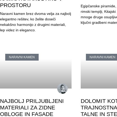
PROSTORU
Egipčanske piramide, 
rimski templji, Kitajski
Naravni kamen brez dvoma velja za najbolj
mnoge druge osupljive
elegantno rešitev, ko želite doseči
ključni gradbeni mater
nekakšno harmonijo z drugimi materiali,
lep videz in eleganco.
NARAVNI KAMEN
NARAVNI KAMEN
NAJBOLJ PRILJUBLJENI
DOLOMIT KO
MATERIALI ZA ZIDNE
TRAJNOSTNA 
OBLOGE IN FASADE
TALNE IN ST