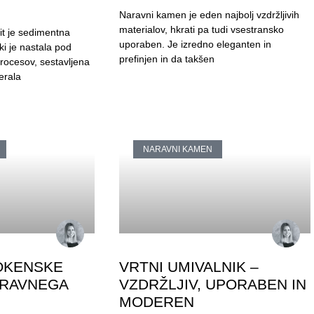
Naravni kamen je eden najbolj vzdržljivih
materialov, hkrati pa tudi vsestransko
t je sedimentna
uporaben. Je izredno eleganten in
i je nastala pod
prefinjen in da takšen
rocesov, sestavljena
erala
NARAVNI KAMEN
OKENSKE
VRTNI UMIVALNIK –
ARAVNEGA
VZDRŽLJIV, UPORABEN IN
MODEREN