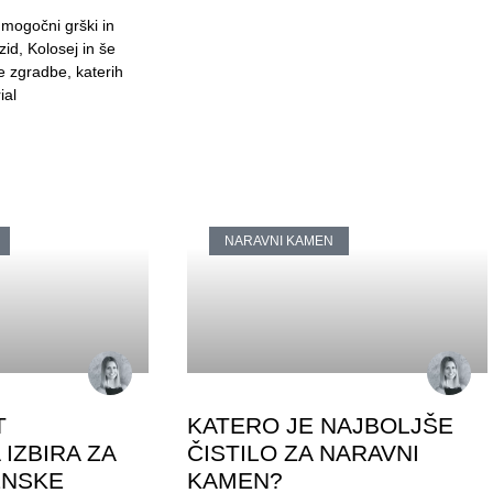
mogočni grški in
 zid, Kolosej in še
 zgradbe, katerih
ial
NARAVNI KAMEN
T
KATERO JE NAJBOLJŠE
IZBIRA ZA
ČISTILO ZA NARAVNI
ENSKE
KAMEN?