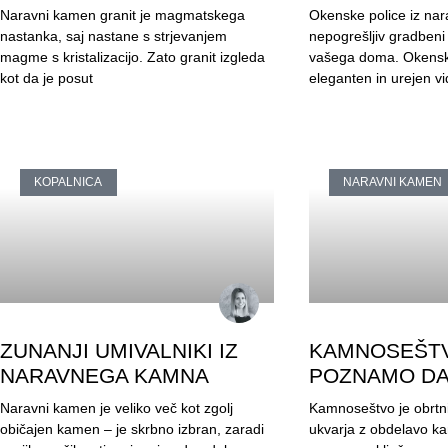
Naravni kamen granit je magmatskega
Okenske police iz na
nastanka, saj nastane s strjevanjem
nepogrešljiv gradbeni
magme s kristalizacijo. Zato granit izgleda
vašega doma. Okenske
kot da je posut
eleganten in urejen vi
KOPALNICA
NARAVNI KAMEN
ZUNANJI UMIVALNIKI IZ
KAMNOSEŠTV
NARAVNEGA KAMNA
POZNAMO D
Naravni kamen je veliko več kot zgolj
Kamnoseštvo je obrtni
običajen kamen – je skrbno izbran, zaradi
ukvarja z obdelavo ka