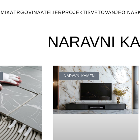
MIKA
TRGOVINA
ATELIER
PROJEKTI
SVETOVANJE
O NAS
NARAVNI K
NARAVNI KAMEN