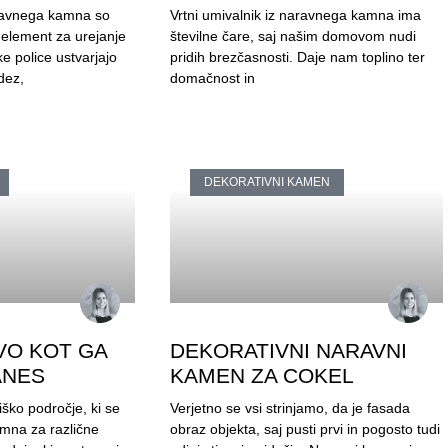
ravnega kamna so
Vrtni umivalnik iz naravnega kamna ima
 element za urejanje
številne čare, saj našim domovom nudi
 police ustvarjajo
pridih brezčasnosti. Daje nam toplino ter
dez,
domačnost in
DEKORATIVNI KAMEN
O KOT GA
DEKORATIVNI NARAVNI
ANES
KAMEN ZA COKEL
ško področje, ki se
Verjetno se vsi strinjamo, da je fasada
mna za različne
obraz objekta, saj pusti prvi in pogosto tudi