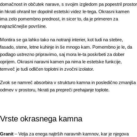
domačnost in občutek narave, s svojim izgledom pa popestril prostor
in hkrati ohranil ter dopolnil estetski videz le-tega. Okrasni kamen
ima zelo pomembno prednost, in sicer to, da je primeren za
najrazličnejše površine.
Montira se ga lahko tako na notranji interier, kot tudi na stebre,
fasado, stene, letne kuhinje in še mnogo kam. Pomembno je le, da
podlago ustrezno pripravimo, saj mora le-ta poskrbeti za dober
oprijem. Okrasni naravni kamen pa nima le estetske funkcije,
temveč je tudi odličen toplotni in zvočni izolator.
Zvok se namreč absorbira v strukturo kamna in posledično zmanjša
odmev v prostoru, hkrati pa prepreči prehajanje toplote.
Vrste okrasnega kamna
Granit
– Velja za enega najtrših naravnih kamnov, kar je njegova