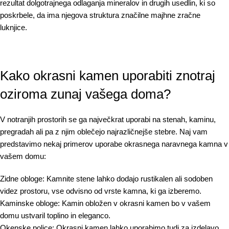
rezultat dolgotrajnega odlaganja mineralov in drugih usedlin, ki so
poskrbele, da ima njegova struktura značilne majhne zračne
luknjice.
Kako okrasni kamen uporabiti znotraj
oziroma zunaj vašega doma?
V notranjih prostorih se ga največkrat uporabi na stenah, kaminu,
pregradah ali pa z njim oblečejo najrazličnejše stebre. Naj vam
predstavimo nekaj primerov uporabe
okrasnega naravnega kamna
v
vašem domu:
Zidne obloge:
Kamnite stene lahko dodajo rustikalen ali sodoben
videz prostoru, vse odvisno od vrste kamna, ki ga izberemo.
Kaminske obloge:
Kamin obložen v okrasni kamen bo v vašem
domu ustvaril toplino in eleganco.
Okenske police:
Okrasni kamen lahko uporabimo tudi za izdelavo