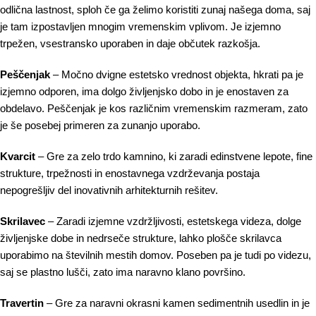
odlična lastnost, sploh če ga želimo koristiti zunaj našega doma, saj
je tam izpostavljen mnogim vremenskim vplivom. Je izjemno
trpežen, vsestransko uporaben in daje občutek razkošja.
Peščenjak
– Močno dvigne estetsko vrednost objekta, hkrati pa je
izjemno odporen, ima dolgo življenjsko dobo in je enostaven za
obdelavo. Peščenjak je kos različnim vremenskim razmeram, zato
je še posebej primeren za zunanjo uporabo.
Kvarcit
– Gre za zelo trdo kamnino, ki zaradi edinstvene lepote, fine
strukture, trpežnosti in enostavnega vzdrževanja postaja
nepogrešljiv del inovativnih arhitekturnih rešitev.
Skrilavec
– Zaradi izjemne vzdržljivosti, estetskega videza, dolge
življenjske dobe in nedrseče strukture, lahko plošče skrilavca
uporabimo na številnih mestih domov. Poseben pa je tudi po videzu,
saj se plastno lušči, zato ima naravno klano površino.
Travertin
– Gre za naravni okrasni kamen sedimentnih usedlin in je