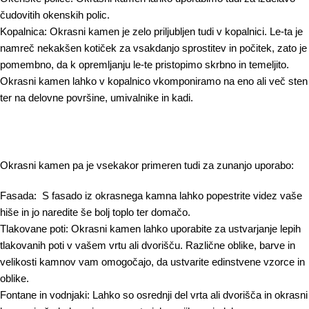
čudovitih okenskih polic.
Kopalnica:
Okrasni kamen je zelo priljubljen tudi v kopalnici. Le-ta je
namreč nekakšen kotiček za vsakdanjo sprostitev in počitek, zato je
pomembno, da k opremljanju le-te pristopimo skrbno in temeljito.
Okrasni kamen lahko v kopalnico vkomponiramo na eno ali več sten
ter na delovne površine, umivalnike in kadi.
Okrasni kamen pa je vsekakor primeren tudi za zunanjo uporabo:
Fasada:
S fasado iz okrasnega kamna lahko popestrite videz vaše
hiše in jo naredite še bolj toplo ter domačo.
Tlakovane poti:
Okrasni kamen lahko uporabite za ustvarjanje lepih
tlakovanih poti v vašem vrtu ali dvorišču. Različne oblike, barve in
velikosti kamnov vam omogočajo, da ustvarite edinstvene vzorce in
oblike.
Fontane in vodnjaki:
Lahko so osrednji del vrta ali dvorišča in okrasni