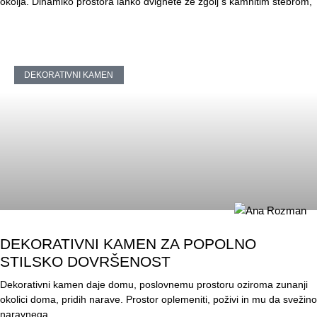
okolja. Dinamiko prostora lahko dvignete že zgolj s kamnitim stebrom,
DEKORATIVNI KAMEN
DEKORATIVNI KAMEN ZA POPOLNO
STILSKO DOVRŠENOST
Dekorativni kamen daje domu, poslovnemu prostoru oziroma zunanji
okolici doma, pridih narave. Prostor oplemeniti, poživi in mu da svežino
naravnega