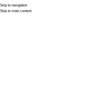
Skip to navigation
Skip to main content
Žak Mraček
KUHINJA IN KUHINJSKI PULTI
,
NARAVNI KAMEN
11 DEC 2020
Moderen kuhinjski pult iz naravnega kamna
Moderen kuhinjski pult iz naravnega kamna Kaj je tisto, kar najprej
opazimo v kuhinji? Zagotovo mod...