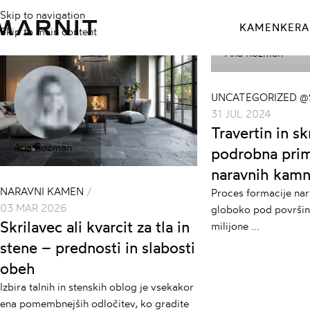
Skip to navigation
KAMEN
KERA
Skip to main content
Ana Rozman
UNCATEGORIZED @
31 JUL 2024
Travertin in sk
Ana Rozman
podrobna prim
naravnih kam
NARAVNI KAMEN
Proces formacije na
03 MAR 2026
globoko pod površin
Skrilavec ali kvarcit za tla in
milijone ...
stene – prednosti in slabosti
obeh
Izbira talnih in stenskih oblog je vsekakor
ena pomembnejših odločitev, ko gradite