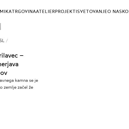
MIKA
TRGOVINA
ATELIER
PROJEKTI
SVETOVANJE
O NAS
KO
SL
rilavec –
erjava
nov
ravnega kamna se je
o zemlje začel že