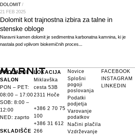
DOLOMIT
21 FEB 2025
Dolomit kot trajnostna izbira za talne in
stenske obloge
Naravni kamen dolomit je sedimentna karbonatna kamnina, ki je
nastala pod vplivom biokemičnih proces...
Novice
FACEBOOK
PRODAJNI
LOKACIJA
Splošni
INSTAGRAM
SALON
Miklavška
pogoji
LINKEDIN
PON – PET:
cesta 53B
poslovanja
08:00 – 17:00
2311 Hoče
Podatki
SOB: 8:00 –
podjetja
+386 2 70 75
12:00
Varovanje
100
podatkov
NED: zaprto
+386 31 612
Načini plačila
SKLADIŠČE
266
Vzdrževanje