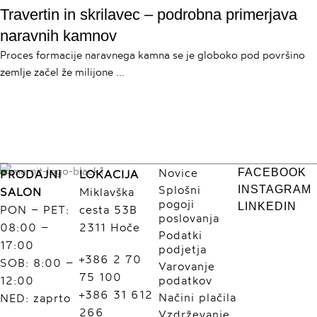
Travertin in skrilavec – podrobna primerjava
naravnih kamnov
Proces formacije naravnega kamna se je globoko pod površino
zemlje začel že milijone ...
Novice
FACEBOOK
PRODAJNI
LOKACIJA
Splošni
INSTAGRAM
SALON
Miklavška
pogoji
LINKEDIN
PON – PET:
cesta 53B
poslovanja
08:00 –
2311 Hoče
Podatki
17:00
podjetja
+386 2 70
SOB: 8:00 –
Varovanje
75 100
12:00
podatkov
+386 31 612
Načini plačila
NED: zaprto
266
Vzdrževanje