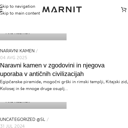
Skip to navigation
Skip to main content
Ana Rozman
NARAVNI KAMEN
04 AVG 2025
Naravni kamen v zgodovini in njegova
uporaba v antičnih civilizacijah
Egipčanske piramide, mogočni grški in rimski templji, Kitajski zid,
Kolosej in še mnoge druge osuplj...
Ana Rozman
UNCATEGORIZED @SL
31 JUL 2024