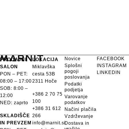
Novice
FACEBOOK
PRODAJNI
LOKACIJA
Splošni
INSTAGRAM
SALON
Miklavška
pogoji
LINKEDIN
PON – PET:
cesta 53B
poslovanja
08:00 – 17:00
2311 Hoče
Podatki
SOB: 8:00 –
podjetja
+386 2 70 75
12:00
Varovanje
100
podatkov
NED: zaprto
+386 31 612
Načini plačila
SKLADIŠČE
266
Vzdrževanje
IN PREVZEM
info@marnit.si
Dostava in
vračilo