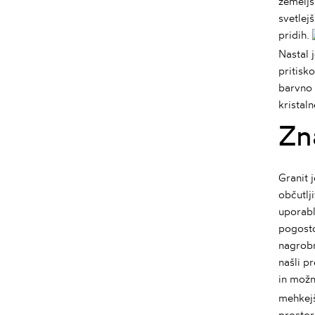
zemeljs
svetlej
pridih.
Nastal 
pritisk
barvno 
kristal
Zn
Granit
j
občutlj
uporabl
pogosto
nagrobn
našli p
in mož
mehkejš
prostor