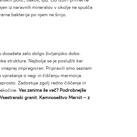
ejen iz naravnih mineralov v okolje ne spušča
varne bakterije po njem ne širijo.
u dosežeta zelo dolgo življenjsko dobo.
e strukture. Najbolje se je poslužiti kar
vnaprej impregniran. Pripravili smo
seznam
 vprašanja o negi in čiščenju marmorja.
eprosto. Zadostuje zgolj redno čiščenje in
tekočine.
Vas zanima še več? Podrobnejše
Vsestranski granit
.
Kamnoseštvo
Marnit – z