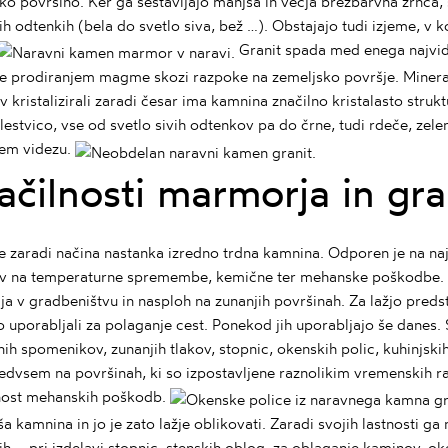
ko površino. Ker ga sestavljajo manjša in večja brezbarvna zrnca,
ših odtenkih (bela do svetlo siva, bež …). Obstajajo tudi izjeme, v 
Granit
spada med enega najvid
je prodiranjem magme skozi razpoke na zemeljsko površje. Minera
ov kristalizirali zaradi česar ima kamnina značilno kristalasto struk
lestvico, vse od svetlo sivih odtenkov pa do črne, tudi rdeče, ze
nem videzu.
ačilnosti marmorja in gra
e zaradi načina nastanka izredno trdna kamnina. Odporen je na naj
iv na temperaturne spremembe, kemične ter mehanske poškodbe. Pr
ja v gradbeništvu in nasploh na zunanjih površinah. Za lažjo predst
 uporabljali za polaganje cest. Ponekod jih uporabljajo še danes. S
ih spomenikov, zunanjih tlakov, stopnic, okenskih polic, kuhinjsk
redvsem na površinah, ki so izpostavljene raznolikim vremenskih 
nost mehanskih poškodb.
a kamnina in jo je zato lažje oblikovati. Zaradi svojih lastnosti g
ih – pri izdelavi stopnic, stenskih oblog, za oblaganje kaminov, oke