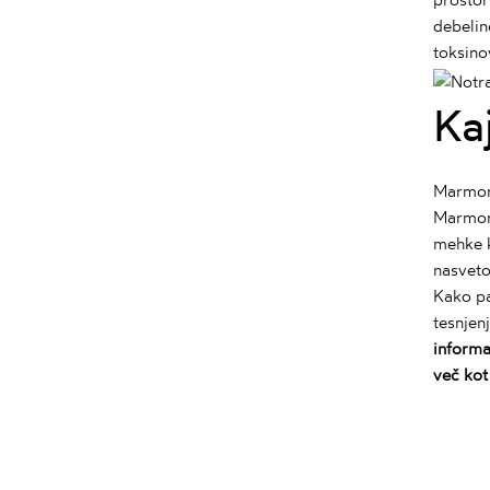
debelin
toksino
Ka
Marmorj
Marmor 
mehke k
nasveto
Kako pa
tesnjen
informa
več kot