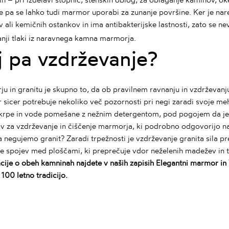
e pa se lahko tudi marmor uporabi za zunanje površine. Ker je nar
v ali kemičnih ostankov in ima antibakterijske lastnosti, zato se ne
j pa vzdrževanje?
u in granitu je skupno to, da ob pravilnem ravnanju in vzdrževanj
sicer potrebuje nekoliko več pozornosti pri negi zaradi svoje mehk
rpe in vode pomešane z nežnim detergentom, pod pogojem da je 
v za vzdrževanje in čiščenje marmorja
, ki podrobno odgovorijo na
 negujemo granit? Zaradi trpežnosti je vzdrževanje granita sila pr
je spojev med ploščami, ki preprečuje vdor neželenih madežev in 
cije o obeh kamninah najdete v naših zapisih
Elegantni marmor
in
 100 letno tradicijo.