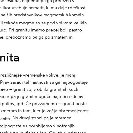
 se lesketa, najdemo pa ga pretežno v
kolikor vsebuje hematit, ki mu daje rdečkast
nejših predstavnikov magmatskih kamnin.
li tekoče magme so se pod vplivom velikih
turo. Pri granitu imamo precej bolj pestro
lene, prepoznamo pa ga po zrnatem in
nita
različnejše vremenske vplive, je manj
av zaradi teh lastnosti se ga najpogosteje
avo – granit so, v obliki granitnih kock,
icer pa je granit mogoče najti pri izdelavi
ih pultov, ipd. Če povzamemo – granit boste
razmeram in tam, kjer je večja obremenjenost
Na drugi strani pa je marmor
a najpogosteje uporabljamo v notranjih
nskih polic, tlakov, ipd. Ob izbiri primerne