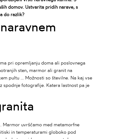
ših domov. Ustvarita pridih narave, s
a do razlik?
o naravnem
roma pri opremljanju doma ali poslovnega
otranjih sten, marmor ali granit na
jskem pultu … Možnosti so številne. Na kaj vse
 spodnje fotografije. Katera lastnost pa je
granita
i.
Marmor
uvrščamo med metamorfne
pritiski in temperaturami globoko pod