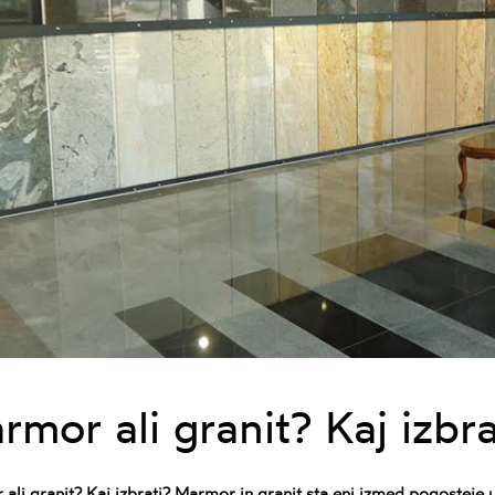
rmor ali granit? Kaj izbra
ali granit? Kaj izbrati? Marmor in granit sta eni izmed pogosteje 