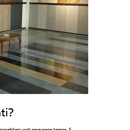
ti?
uporabljeni vrsti naravnega kamna. S