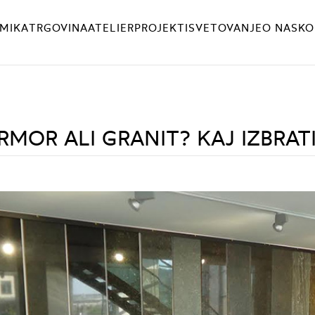
MIKA
TRGOVINA
ATELIER
PROJEKTI
SVETOVANJE
O NAS
KO
MOR ALI GRANIT? KAJ IZBRAT