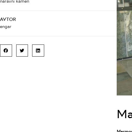
naravni kamen
AVTOR
engar
Ma
Marmor 