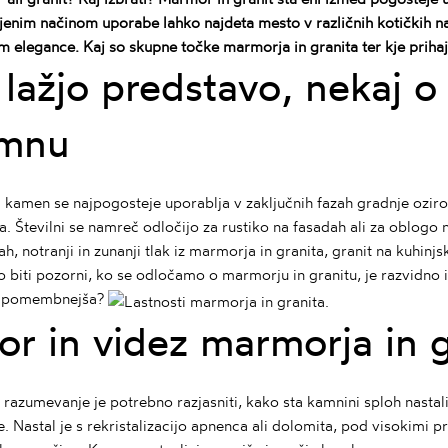
jenim načinom uporabe lahko najdeta mesto v različnih kotičkih na
 elegance. Kaj so skupne točke marmorja in granita ter kje prihaj
 lažjo predstavo, nekaj 
mnu
i kamen
se najpogosteje uporablja v zaključnih fazah gradnje ozi
a. Številni se namreč odločijo za rustiko na fasadah ali za oblogo n
ah, notranji in zunanji tlak iz marmorja in granita, granit na kuhin
biti pozorni, ko se odločamo o marmorju in granitu, je razvidno iz
jpomembnejša?
vor in videz marmorja in 
e razumevanje je potrebno razjasniti, kako sta kamnini sploh nastal
. Nastal je s rekristalizacijo apnenca ali dolomita, pod visokimi 