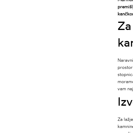
premišl
kančkom
Za
ka
Naravn
prostor
stopnic
moramo 
vam na
Iz
Za lažj
kamnine